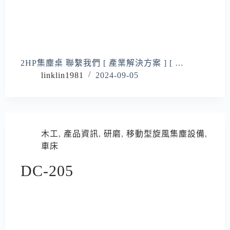
2HP集塵桌 聯繫我們 [ 產業解決方案 ] [ …
linklin1981
2024-09-05
木工
,
產品資訊
,
研磨
,
移動型旋風集塵設備
,
車床
DC-205