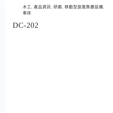
木工
,
產品資訊
,
研磨
,
移動型旋風集塵設備
,
車床
DC-202