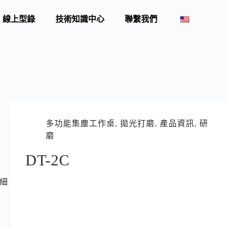
線上型錄
技術知識中心
聯繫我們
多功能集塵工作桌
,
拋光打磨
,
產品資訊
,
研
磨
DT-2C