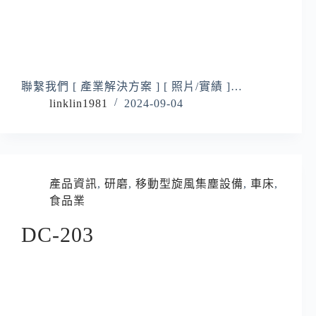
聯繫我們 [ 產業解決方案 ] [ 照片/實績 ]…
linklin1981
2024-09-04
產品資訊
,
研磨
,
移動型旋風集塵設備
,
車床
,
食品業
DC-203