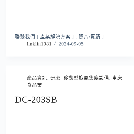
聯繫我們 [ 產業解決方案 ] [ 照片/實績 ]…
linklin1981
2024-09-05
產品資訊
,
研磨
,
移動型旋風集塵設備
,
車床
,
食品業
DC-203SB