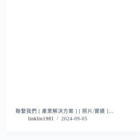
聯繫我們 [ 產業解決方案 ] [ 照片/實績 ]…
linklin1981
2024-09-05