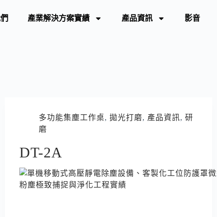
我們
產業解決方案實績
產品資訊
影音
多功能集塵工作桌
,
拋光打磨
,
產品資訊
,
研
磨
DT-2A