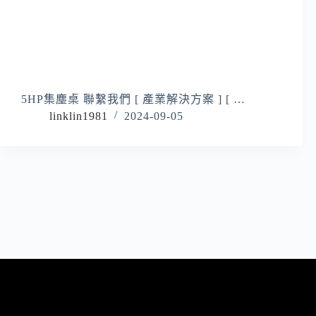
5HP集塵桌 聯繫我們 [ 產業解決方案 ] [ …
linklin1981
2024-09-05