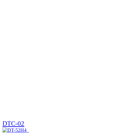
DTC-02