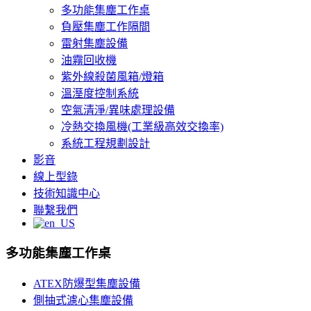
多功能集塵工作桌
負壓集塵工作隔間
雷射集塵設備
油霧回收機
紫外線殺菌風箱/燈箱
溫溼度控制系統
空氣清淨/異味處理設備
冷熱交換風機(工業級高效交換率)
系統工程規劃設計
影音
線上型錄
技術知識中心
聯繫我們
多功能集塵工作桌
ATEX防爆型集塵設備
側抽式濾心集塵設備