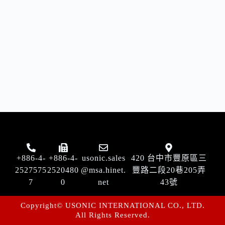
+886-4-
+886-4-
usonic.sales
420 台中市豐原區三
2527575
2520480
@msa.hinet.
豐路二段20巷205弄
7
0
net
43號
Copyright© USONIC INTERNATIONAL CO., LTD.
All Rights Reserved.