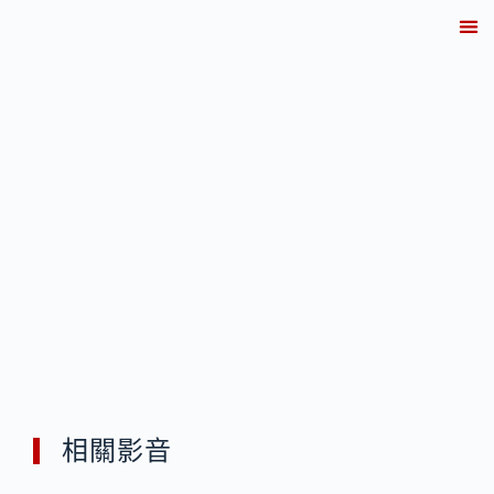
關於
產業解決方案實績
產品資訊
線上
技術知
聯繫
相關影音