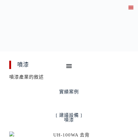
關於
產業解決方案實績
產品資訊
線上
技術知
聯繫
噴漆
噴漆產業的敘述
實績案例
[ 建議設備 ]
噴漆