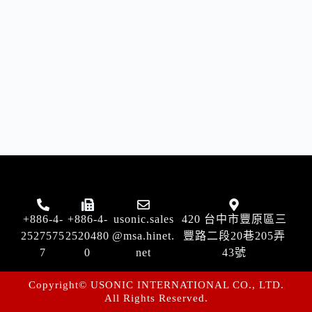
+886-4-
+886-4-
usonic.sales
420 台中市豐原區三
2527575
2520480
@msa.hinet.
豐路二段20巷205弄
7
0
net
43號
Copyright© USONIC INTERNATIONAL CO., LTD.
All Rights Reserved.