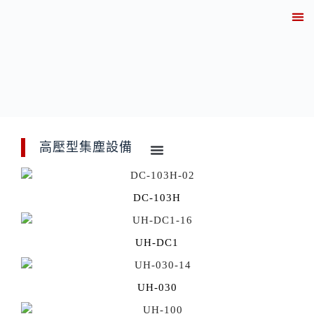
關於
產業解決方案實績
產品資訊
線上
技術知
聯繫
高壓型集塵設備
DC-103H
UH-DC1
UH-030