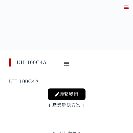
關於
產業解決方案實績
產品資訊
線上
技術知
聯繫
UH-100C4A
UH-100C4A
聯繫我們
[ 產業解決方案 ]