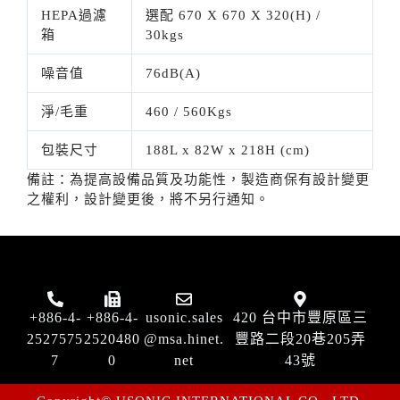
HEPA過濾
選配 670 X 670 X 320(H) /
箱
30kgs
噪音值
76dB(A)
淨/毛重
460 / 560Kgs
包裝尺寸
188L x 82W x 218H (cm)
備註：為提高設備品質及功能性，製造商保有設計變更
之權利，設計變更後，將不另行通知。
+886-4-
+886-4-
usonic.sales
420 台中市豐原區三
2527575
2520480
@msa.hinet.
豐路二段20巷205弄
7
0
net
43號