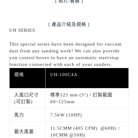
[ 照片/實績 ]
[ 產品介紹及規格 ]
UH SERIES
This special series have been designed for vaccum
dust from any sanding work! We can also provide
you control boxes to have an automatic start/stop
fonction connected with each of your sanders.
規格
UH-100C4A
入風口尺寸
標準125 mm (5") / 訂製範圍
(可訂製)
60~125mm
馬力
7.5kW (10HP)
11.5CMM (405 CFM) @60Hz /
最大風量
10CMM @50Hz