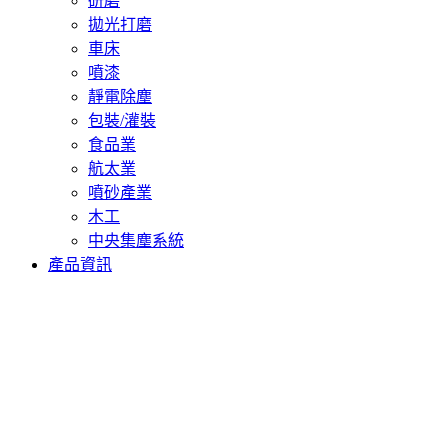
研磨
拋光打磨
車床
噴漆
靜電除塵
包裝/灌裝
食品業
航太業
噴砂產業
木工
中央集塵系統
產品資訊