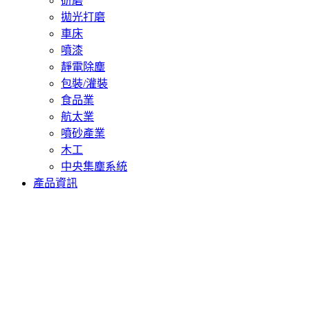
研磨
拋光打磨
車床
噴漆
靜電除塵
包裝/灌裝
食品業
航太業
噴砂產業
木工
中央集塵系統
產品資訊