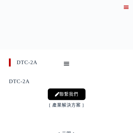
關於
產業解決方案實績
產品資訊
線上
技術知
聯繫
DTC-2A
DTC-2A
聯繫我們
[ 產業解決方案 ]