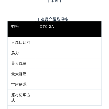
[ 示圖 ]
[ 產品介紹及規格 ]
規格
DTC-2A
入風口尺寸
馬力
最大風量
最大靜壓
空壓需求
濾材清潔方
式