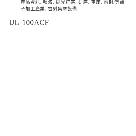
產品資訊
,
噴漆
,
拋光打磨
,
研磨
,
車床
,
雷射/等離
子加工產業
,
雷射集塵設備
UL-100ACF