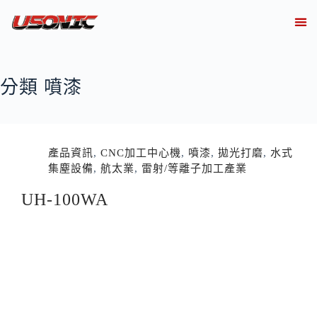
關於
產業解決方案實績
產品資訊
線上
技術知
聯繫
分類
噴漆
產品資訊
,
CNC加工中心機
,
噴漆
,
拋光打磨
,
水式
集塵設備
,
航太業
,
雷射/等離子加工產業
UH-100WA