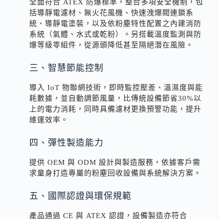
全面符合 ATEX 防爆標準，整合多項安全機制，包
括導靜電濾材、無火花風機、快速洩爆閥連鎖系
統、導靜電塗裝，以及依粉塵特性配置之內建消防
系統（氣體、水式或乾粉）。另搭載溫度監測與防
爆等級零組件，從源頭降低甚至隔絕潛在風險。
三、智慧節能控制
導入 IoT 物聯網技術，即時監控壓差、溫濕度與能
耗數據，並自動調節風量，比傳統設備節省30%以
上的電力消耗，同時具備濾材更換預警功能，提升
維運效率。
四、彈性製造能力
提供 OEM 與 ODM 設計與製造服務，依據客戶需
求量身打造專屬的粉塵回收設備與系統解決方案。
五、國際認證與環保規範
產品通過 CE 與 ATEX 認證，設備製造亦符合