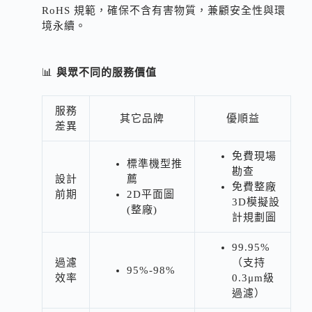
RoHS 規範，確保不含有害物質，兼顧安全性與環
境永續。
📊
與眾不同的服務價值
服務
其它品牌
優順益
差異
免費現場
標準機型推
勘查
設計
薦
免費整廠
前期
2D平面圖
3D模擬設
(整廠)
計規劃圖
99.95%
過濾
（支持
95%-98%
效率
0.3μm級
過濾）