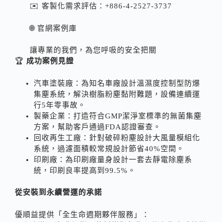
✉️ 客製化需求評估：+886-4-2527-3737
🌐 官網案例庫
讓專業的我們，為您呼吸的安全把關
🏆
成功案例見證
汽車塗裝廠：為知名車廠設計溫濕度控制型防爆
集塵系統，解決樹脂粉塵黏附難題，設備連續運
行5年零事故。
製藥企業：打造符合GMP潔淨室標準的無菌集塵
方案，幫助客戶通過FDA認證審查。
回收再生工廠：針對破碎粉塵設計大風量模組化
系統，過濾面積較常規設計節省40%空間。
印刷廠：為印刷廠量身設計一套去靜電除塵系
統，印刷良率提高到99.5%。
從安裝到永續營運的承諾
優順益提供「全生命週期夥伴服務」：