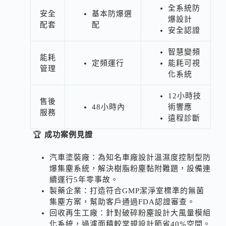
全系統防
安全
基本防爆選
爆設計
配套
配
安全認證
智慧變頻
能耗
定頻運行
能耗可視
管理
化系統
12小時技
售後
48小時內
術響應
服務
遠程診斷
🏆
成功案例見證
汽車塗裝廠：為知名車廠設計溫濕度控制型防
爆集塵系統，解決樹脂粉塵黏附難題，設備連
續運行5年零事故。
製藥企業：打造符合GMP潔淨室標準的無菌
集塵方案，幫助客戶通過FDA認證審查。
回收再生工廠：針對破碎粉塵設計大風量模組
化系統，過濾面積較常規設計節省40%空間。