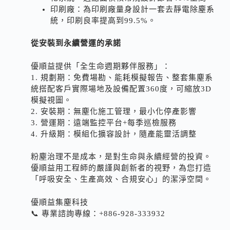
印刷廠：為印刷廠量身設計一套去靜電除塵系
統，印刷良率提高到99.5%。
從安裝到永續營運的承諾
優順益提供「全生命週期夥伴服務」：
1. 規劃期：免費場勘、能耗模擬報告、整套集塵系
統搭配客戶實際場地及設備配置360度，可縮放3D
模擬視圖。
2. 安裝期：無塵化施工管理，最小化停產影響
3. 營運期：遠端監控平台+每季巡檢服務
4. 升級期：模組化擴容設計，隨產能靈活調整
粉塵治理不是成本，是對生命與永續經營的投資。
優順益用工程師的嚴謹與創新者的視野，為您打造
「呼吸安全、生產高效、合規安心」的潔淨空間。
優順益集塵科技
📞 專業諮詢專線：+886-928-333932