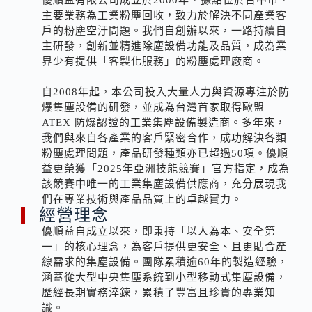
主要業務為工業粉塵回收，致力於解決不同產業客
戶的粉塵空汙問題。我們自創辦以來，一路持續自
主研發，創新並精進除塵設備功能及品質，成為業
界少有提供「客製化服務」的粉塵處理廠商。
自2008年起，本公司投入大量人力與資源專注於防
爆集塵設備的研發，並成為台灣首家取得歐盟
ATEX 防爆認證的工業集塵設備製造商。多年來，
我們與來自各產業的客戶緊密合作，成功解決各類
粉塵處理問題，產品研發種類亦已超過50項。優順
益更榮獲「2025年亞洲技能競賽」官方指定，成為
該競賽中唯一的工業集塵設備供應商，充分展現我
們在專業技術與產品品質上的卓越實力。
經營理念
優順益自成立以來，即秉持「以人為本、安全第
一」的核心理念，為客戶提供更安全、且更貼合產
線需求的集塵設備。團隊累積逾60年的製造經驗，
涵蓋從大型中央集塵系統到小型移動式集塵設備，
歷經長期實務淬鍊，累積了豐富且珍貴的專業知
識。