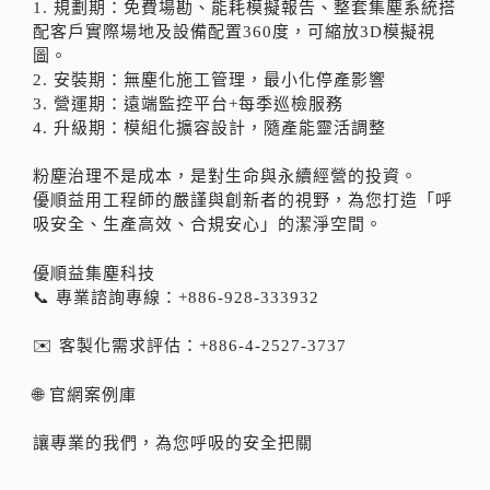
1. 規劃期：免費場勘、能耗模擬報告、整套集塵系統搭
配客戶實際場地及設備配置360度，可縮放3D模擬視
圖。
2. 安裝期：無塵化施工管理，最小化停產影響
3. 營運期：遠端監控平台+每季巡檢服務
4. 升級期：模組化擴容設計，隨產能靈活調整
粉塵治理不是成本，是對生命與永續經營的投資。
優順益用工程師的嚴謹與創新者的視野，為您打造「呼
吸安全、生產高效、合規安心」的潔淨空間。
優順益集塵科技
📞 專業諮詢專線：+886-928-333932
✉️ 客製化需求評估：+886-4-2527-3737
🌐 官網案例庫
讓專業的我們，為您呼吸的安全把關