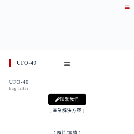
關於
產業解決方案實績
產品資訊
線上
技術知
聯繫
UFO-40
UFO-40
bag filter
聯繫我們
[ 產業解決方案 ]
[ 照片/實績 ]