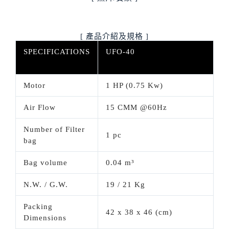
[ 產品介紹及規格 ]
SPECIFICATIONS
UFO-40
Motor
1 HP (0.75 Kw)
Air Flow
15 CMM @60Hz
Number of Filter
1 pc
bag
Bag volume
0.04
m³
N.W. / G.W.
19 / 21 Kg
Packing
42 x 38 x 46 (cm)
Dimensions