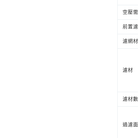
空壓
前置
濾網
濾材
濾材
過濾