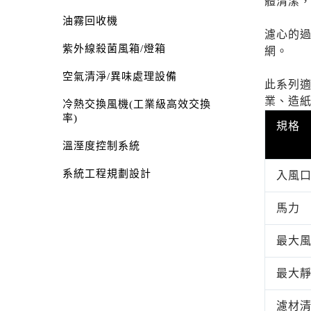
體清潔
油霧回收機
濾心的過
紫外線殺菌風箱/燈箱
網。
空氣清淨/異味處理設備
此系列適
業、造
冷熱交換風機(工業級高效交換
率)
規格
溫溼度控制系統
系統工程規劃設計
入風
馬力
最大
最大
濾材