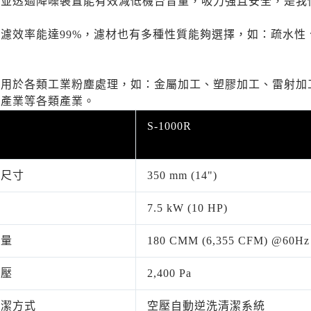
，並透過降噪裝置能有效減低機台音量，吸力強且安全，是我
濾效率能達99%，濾材也有多種性質能夠選擇，如：疏水性
用於各類工業粉塵處理，如：金屬加工、塑膠加工、雷射加
紙產業等各類產業。
S-1000R
口尺寸
350 mm (14")
7.5 kW (10 HP)
風量
180 CMM (6,355 CFM) @60H
靜壓
2,400 Pa
清潔方式
空壓自動逆洗清潔系統