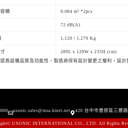
桶容積
0.084 m³ *2pcs
值
72 dB(A)
重
1,120 / 1,270 Kg
尺寸
289L x 120W x 235H (cm)
為提高設備品質及功能性，製造商保有設計變更之權利，設計
4800
usonic.sales@msa.hinet.net
420 台中市豐原區三豐路
ight© USONIC INTERNATIONAL CO., LTD. All Rights Res