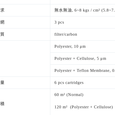
需求
無水無油, 6~8 kgs / cm² (5.8~7.
濾網
3 pcs
材質
filter/carbon
Polyester, 10 μm
Polyester + Cellulose, 5 μm
Polyester + Teflon Membrane, 
數量
6 pcs cartridges
60 m² (Normal)
面積
120 m² (Polyester + Cellulose)