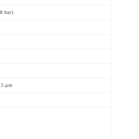
8 bar)
0.5 μm