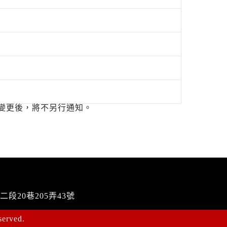
變更後，將不另行通知。
二段20巷205弄43號
erved.