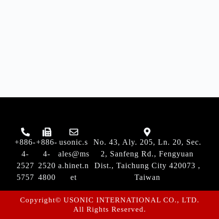
+886-
+886-
usonic.s
No. 43, Aly. 205, Ln. 20, Sec.
4-
4-
ales@ms
2, Sanfeng Rd., Fengyuan
2527
2520
a.hinet.n
Dist., Taichung City 420073 ,
5757
4800
et
Taiwan
Copyright© USONIC INTERNATIONAL CO., LTD.
All Rights Reserved.